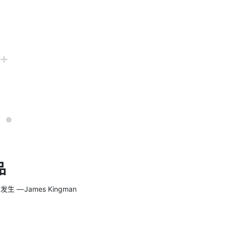
品
 James Kingman