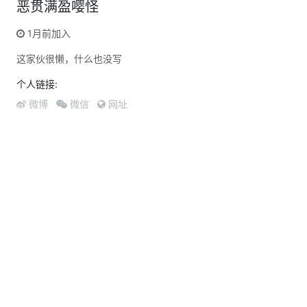
恶贯满盈嘤怪
1月前加入
这家伙很懒，什么也没写
个人链接:
微博
微信
网址