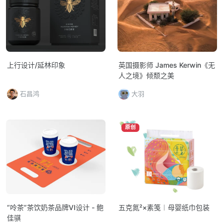
上行设计/延林印象
英国摄影师 James Kerwin《无
人之境》倾颓之美
石昌鸿
大羽
原创
“呤茶”茶饮奶茶品牌VI设计 - 鲍
五克氮²×素笺︱母婴纸巾包装
佳骐