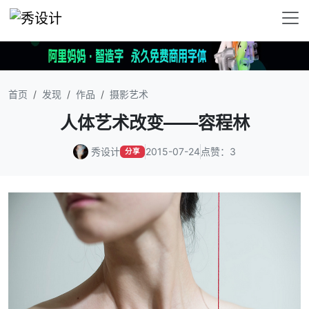
首页
发现
作品
摄影艺术
人体艺术改变——容程林
秀设计
2015-07-24
点赞：3
分享