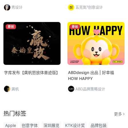
秀设计
五克氮²创意设计
原创
原创
字库发布【龚帆怒放体墨迹版】
ABDdesign 出品 | 好幸福
HOW HAPPY
龚帆
ABD品牌策略设计
热门标签
更多
Apple
创意字体
深圳展览
KTK设计奖
品牌包装