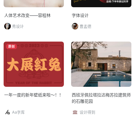
人体艺术改变——容程林
字体设计
秀设计
曹孟德
原创
一年一度的新年壁纸来啦～！！
西班牙佩拉塔拉达梅苏拉建筑师
的石雕花园
Aa字库
设计得到