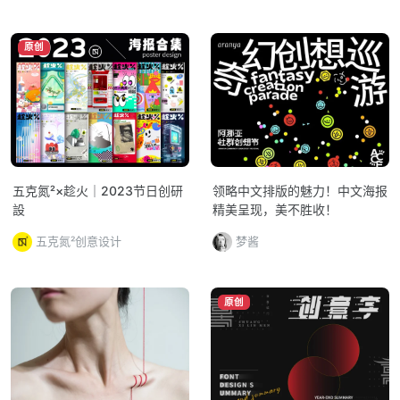
原创
五克氮²×趁火｜2023节日创研
领略中文排版的魅力！中文海报
設
精美呈现，美不胜收！
五克氮²创意设计
梦酱
原创