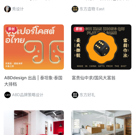
秀设计
东方造物 East
原创
原创
ABDdesign 出品 | 泰坦象·泰国
富贵仙中求/国风大富翁
大排档
ABD品牌策略设计
东方好礼