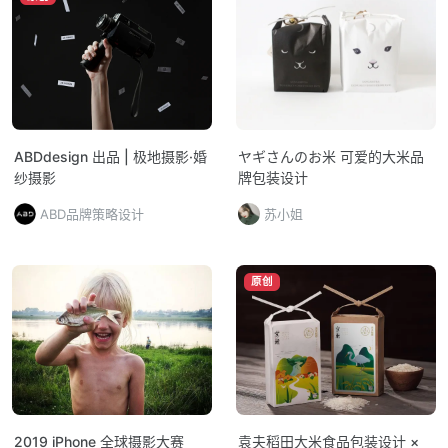
ABDdesign 出品 | 极地摄影·婚
ヤギさんのお米 可爱的大米品
纱摄影
牌包装设计
ABD品牌策略设计
苏小姐
原创
2019 iPhone 全球摄影大赛
袁夫稻田大米食品包装设计 ×