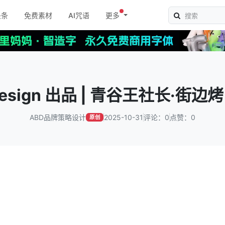
头条
免费素材
AI咒语
更多
design 出品 | 青谷王社长·街边
ABD品牌策略设计
2025-10-31
评论：0
点赞：0
原创