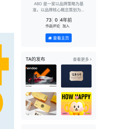
ABD 是一家以品牌策略为基
准，以品牌核心概念策划为导
向，以视觉设计为专长的品牌顾
73
0
4年前
问机构。Wechat：
作品
评论
加入
13067777114
查看主页
TA的发布
查看更多