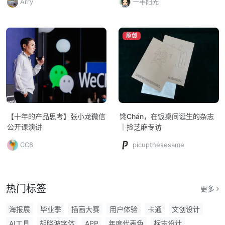
Arry
一半阳光
原创
【十年的产品思考】张小龙微信
馋Chán，在饭桌间诞生的杂志
公开课演讲
｜捡芝麻专访
CC8
picupthesesame
热门标签
更多
海报展
毕业季
插画大赛
用户体验
卡通
文创设计
AI工具
胡晓波字体
APP
年度代表色
标志设计