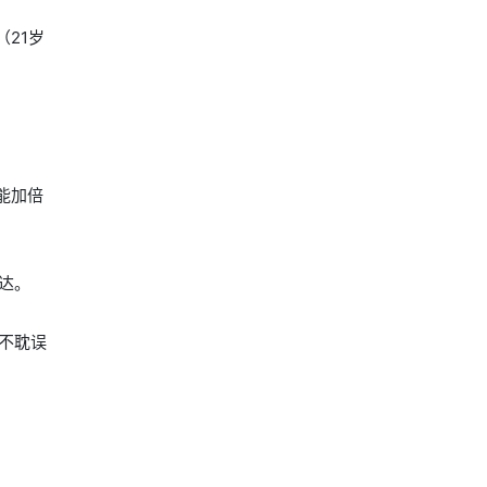
21岁
能加倍
达。
也不耽误