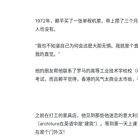
1972年，赖平买了一张单程机票，带上攒了三
人也没有。
“我也不知道自己为何会这麽大胆无惧。我就是个
我的直觉。”
他的朋友帮他联系了罗马的高等工业技术学校校（I
考试，而且赖平觉得，香港的风气太商业太市侩，
之前在打工的家具店，他见到那些他迷恋的意大利家具都有”
（architure在英语中是”建筑“）。等到第一天
在是个门外汉！