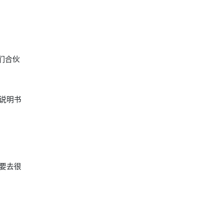
们合伙
说明书
要去很