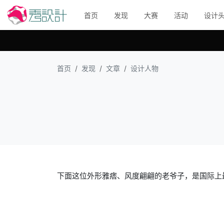
首页
发现
大赛
活动
设计
首页
发现
文章
设计人物
下面这位外形雅痞、风度翩翩的老爷子，是国际上