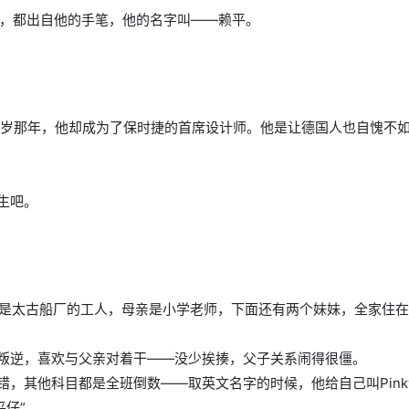
型，都出自他的手笔，他的名字叫——赖平。
55岁那年，他却成为了保时捷的首席设计师。他是让德国人也自愧不
生吧。
亲是太古船厂的工人，母亲是小学老师，下面还有两个妹妹，全家住
叛逆，喜欢与父亲对着干——没少挨揍，父子关系闹得很僵。
，其他科目都是全班倒数——取英文名字的时候，他给自己叫Pink
平仔”。