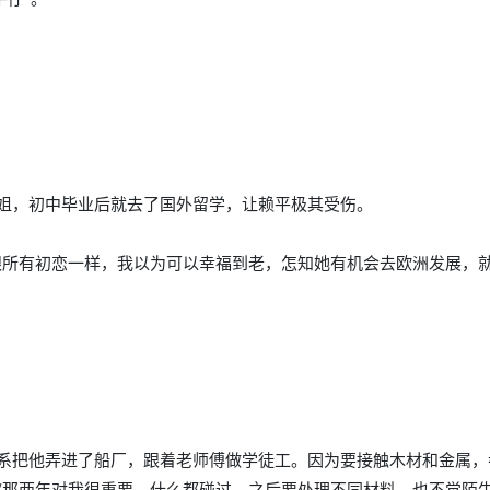
姐，初中毕业后就去了国外留学，让赖平极其受伤。
跟所有初恋一样，我以为可以幸福到老，怎知她有机会去欧洲发展，
系把他弄进了船厂，跟着老师傅做学徒工。因为要接触木材和金属，
“那两年对我很重要，什么都碰过，之后要处理不同材料，也不觉陌生