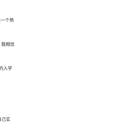
连一个熟
，我相信
的入学
自己实