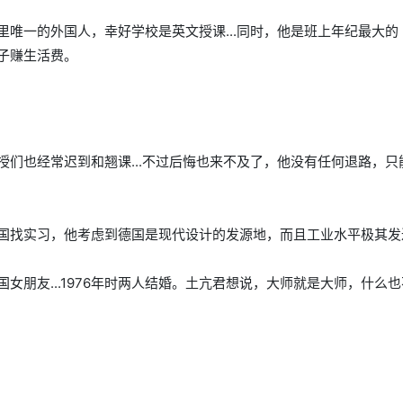
唯一的外国人，幸好学校是英文授课...同时，他是班上年纪最大的（
子赚生活费。
们也经常迟到和翘课...不过后悔也来不及了，他没有任何退路，只
国找实习，他考虑到德国是现代设计的发源地，而且工业水平极其发
女朋友...1976年时两人结婚。土亢君想说，大师就是大师，什么