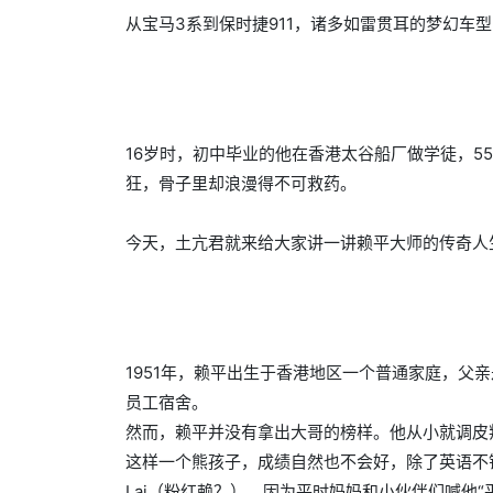
从宝马3系到保时捷911，诸多如雷贯耳的梦幻车
16岁时，初中毕业的他在香港太谷船厂做学徒，
狂，骨子里却浪漫得不可救药。
今天，土亢君就来给大家讲一讲赖平大师的传奇人
1951年，赖平出生于香港地区一个普通家庭，父
员工宿舍。
然而，赖平并没有拿出大哥的榜样。他从小就调皮
这样一个熊孩子，成绩自然也不会好，除了英语不错
Lai（粉红赖？），因为平时妈妈和小伙伴们喊他“