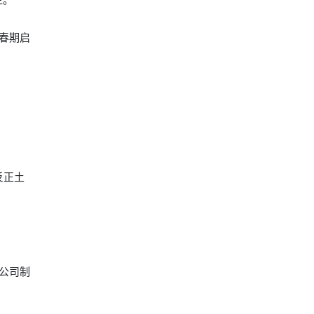
春期启
反正土
公司制