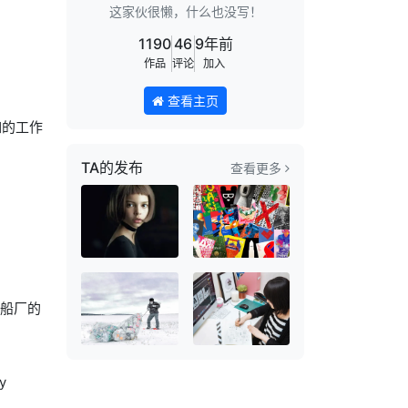
这家伙很懒，什么也没写！
1190
46
9年前
作品
评论
加入
查看主页
如的工作
TA的发布
查看更多
在船厂的
y