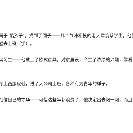
属于“酷孩子”，找到了圈子——几个气味相投的港大建筑系学生，他
船去上班（学）。
实习生——他爱上了欧式家具，对家居设计产生了浓厚的兴趣，靠看
穿上西服皮鞋，进了大公司上班，各种有为青年的样子。
相信自己的才华——可惜这些年都浪费了，他决定出去闯一闯，而且