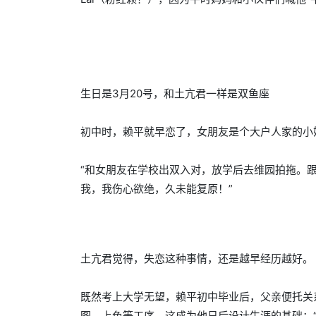
生日是3月20号，和土亢君一样是双鱼座
初中时，赖平就早恋了，女朋友是个大户人家的小
“和女朋友在学校出双入对，放学后去维园拍拖。
我，我伤心欲绝，久未能复原！”
土亢君觉得，失恋这种事情，还是越早经历越好。
既然考上大学无望，赖平初中毕业后，父亲便托关
图、上色等工序，这成为他日后设计生涯的基础：