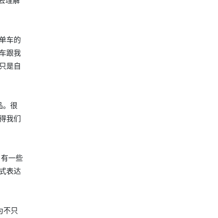
去理解
单车的
车跟我
只是自
品。很
得我们
，有一些
式表达
为不只