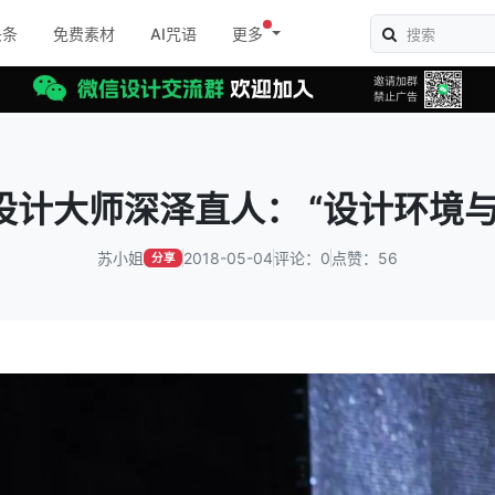
头条
免费素材
AI咒语
更多
设计大师深泽直人： “设计环境与
苏小姐
2018-05-04
评论：0
点赞：56
分享