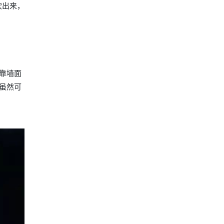
吹出来，
靠墙面
虽然可