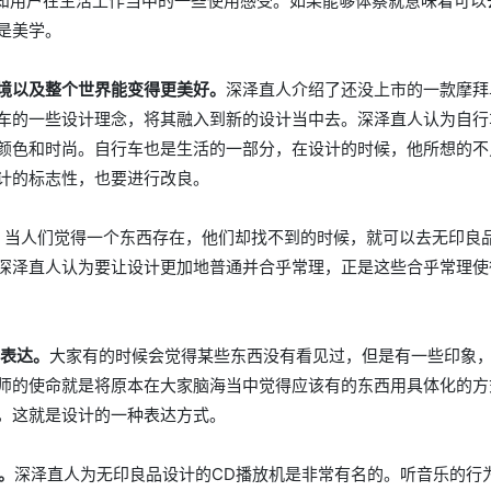
知用户在生活工作当中的一些使用感受。如果能够体察就意味着可以
是美学。
境以及整个世界能变得更美好。
深泽直人介绍了还没上市的一款摩拜
车的一些设计理念，将其融入到新的设计当中去。深泽直人认为自行
颜色和时尚。自行车也是生活的一部分，在设计的时候，他所想的不
计的标志性，也要进行改良。
。
当人们觉得一个东西存在，他们却找不到的时候，就可以去无印良
深泽直人认为要让设计更加地普通并合乎常理，正是这些合乎常理使
和表达。
大家有的时候会觉得某些东西没有看见过，但是有一些印象
师的使命就是将原本在大家脑海当中觉得应该有的东西用具体化的方
，这就是设计的一种表达方式。
）。
深泽直人为无印良品设计的CD播放机是非常有名的。听音乐的行