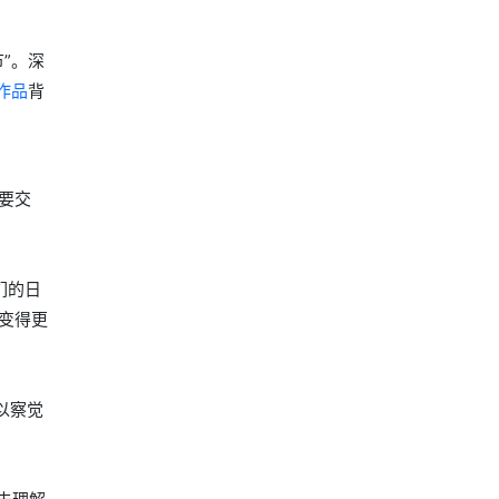
节”。深
作品
背
要交
们的日
变得更
以察觉