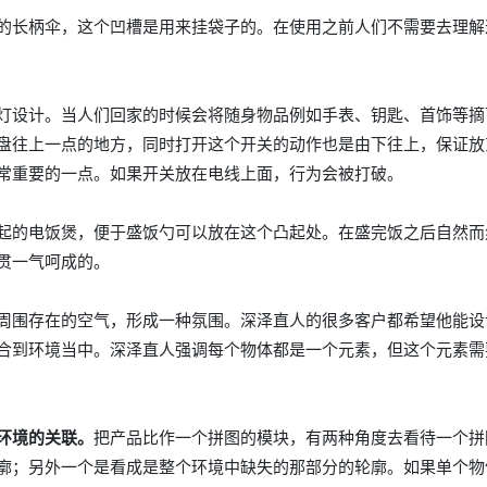
的长柄伞，这个凹槽是用来挂袋子的。在使用之前人们不需要去理解
灯设计。当人们回家的时候会将随身物品例如手表、钥匙、首饰等摘
盘往上一点的地方，同时打开这个开关的动作也是由下往上，保证放
常重要的一点。如果开关放在电线上面，行为会被打破。
起的电饭煲，便于盛饭勺可以放在这个凸起处。在盛完饭之后自然而
贯一气呵成的。
周围存在的空气，形成一种氛围。深泽直人的很多客户都希望他能设
合到环境当中。深泽直人强调每个物体都是一个元素，但这个元素需
环境的关联。
把产品比作一个拼图的模块，有两种角度去看待一个拼
廓；另外一个是看成是整个环境中缺失的那部分的轮廓。如果单个物