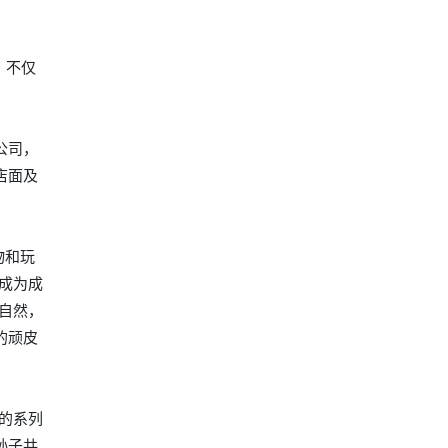
，不仅
器公司，
店面及
物和玩
成为成
自然，
的顽皮
的系列
孙子共