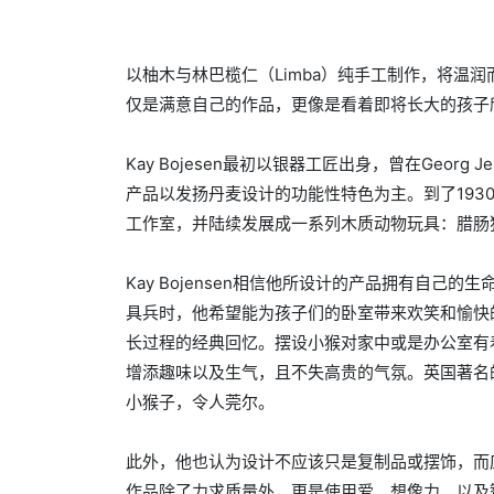
以柚木与林巴榄仁（Limba）纯手工制作，将温
仅是满意自己的作品，更像是看着即将长大的孩子
Kay Bojesen最初以银器工匠出身，曾在Georg 
产品以发扬丹麦设计的功能性特色为主。到了193
工作室，并陆续发展成一系列木质动物玩具：腊肠狗
Kay Bojensen相信他所设计的产品拥有自
具兵时，他希望能为孩子们的卧室带来欢笑和愉快
长过程的经典回忆。摆设小猴对家中或是办公室有
增添趣味以及生气，且不失高贵的气氛。英国著名的设计时
小猴子，令人莞尔。
此外，他也认为设计不应该只是复制品或摆饰，而
作品除了力求质量外，更是使用爱、想像力、以及智慧