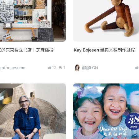
米的东京独立书店｜芝麻播报
Kay Bojesen 经典木猴制作过程
12
1
cupthesesame
娜娜LCN