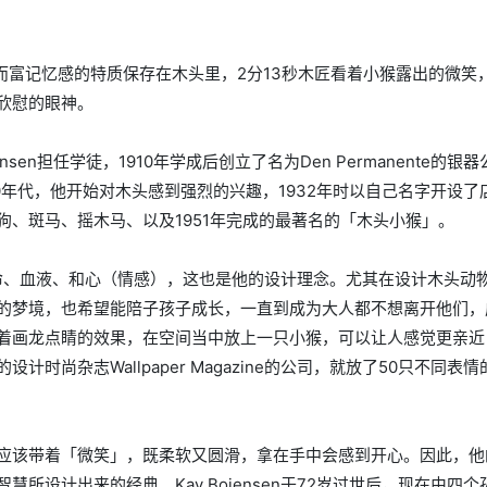
润而富记忆感的特质保存在木头里，2分13秒木匠看着小猴露出的微笑
欣慰的眼神。
Jensen担任学徒，1910年学成后创立了名为Den Permanente的银
0年代，他开始对木头感到强烈的兴趣，1932年时以自己名字开设了
、斑马、摇木马、以及1951年完成的最著名的「木头小猴」。
己的生命、血液、和心（情感），这也是他的设计理念。尤其在设计木头动
的梦境，也希望能陪子孩子成长，一直到成为大人都不想离开他们，
着画龙点睛的效果，在空间当中放上一只小猴，可以让人感觉更亲近
尚杂志Wallpaper Magazine的公司，就放了50只不同表情
应该带着「微笑」，既柔软又圆滑，拿在手中会感到开心。因此，他
所设计出来的经典。Kay Bojensen于72岁过世后，现在由四个