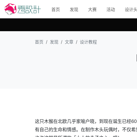
首页
发现
大赛
活动
设计
首页
发现
文章
设计教程
这只木猴在北欧几乎家喻户晓，到现在诞生已经60多
有自己的生命和情感。在制作木头玩偶时，不仅希