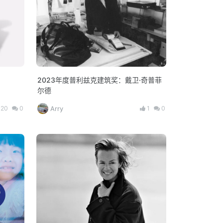
2023年度普利兹克建筑奖：戴卫·奇普菲
尔德
20
0
1
0
Arry