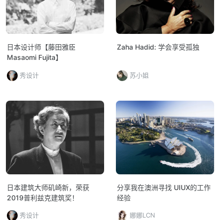
日本设计师【藤田雅臣
Zaha Hadid: 学会享受孤独
Masaomi Fujita】
秀设计
苏小姐
日本建筑大师矶崎新，荣获
分享我在澳洲寻找 UIUX的工作
2019普利兹克建筑奖！
经验
秀设计
娜娜LCN