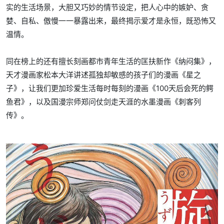
实的生活场景，大胆又巧妙的情节设定，把人心中的嫉妒、贪
婪、自私、傲慢一一暴露出来，最终揭示爱才是永恒，既恐怖又
温情。
同在榜上的还有擅长刻画都市青年生活的匡扶新作《纳闷集》，
天才漫画家松本大洋讲述孤独却敏感的孩子们的漫画《星之
子》，让我们更加珍爱生活每时每刻的漫画《100天后会死的鳄
鱼君》，以及国漫宗师郑问仗剑走天涯的水墨漫画《刺客列
传》。