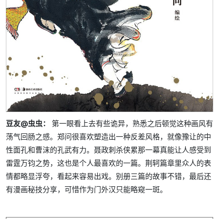
豆友@虫虫：
第一眼看上去有些诡异，熟悉之后顿觉这种画风有
荡气回肠之感。郑问很喜欢塑造出一种反差风格，就像豫让的中
性面孔和曹沫的孔武有力。聂政刺杀侠累那一幕真能让人感受到
雷霆万钧之势，这也是个人最喜欢的一篇。荆轲篇章里众人的表
情都略显浮夸，看起来容易出戏。别册三篇的故事不错，最后还
有漫画秘技分享，可惜作为门外汉只能略窥一斑。