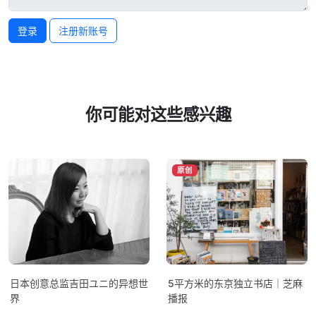
登录
注册新账号
你可能对这些感兴趣
原创
日本创意总监吉田ユニ的异想世
5平方米的东京独立书店｜芝麻
界
播报