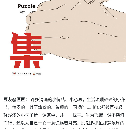
豆友@匡匡：
许多涓滴的小情绪、小心思，生活琐琐碎碎的小细
节，纳闷的，甚至尴尬的、狼狈的、困顿的……仿佛都被匡扶轻
轻浅浅的小句子给一语道中，并一一抚平。生为飞蛾，谁不绕灯
而行，还以为自己一心一意追逐着月亮。比起多抓鱼那篇浓厚的