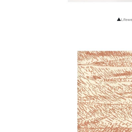
▲
Lifewe