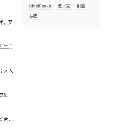
NigelPeake
艺术家
封面
书籍
术，又
捉生活
引人入
交汇
结合，