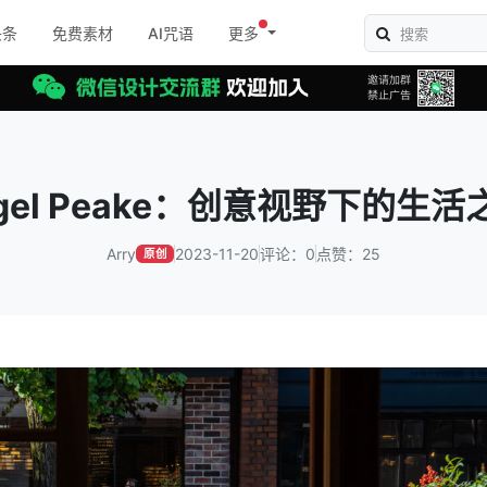
头条
免费素材
AI咒语
更多
igel Peake：创意视野下的生活
Arry
2023-11-20
评论：0
点赞：25
原创