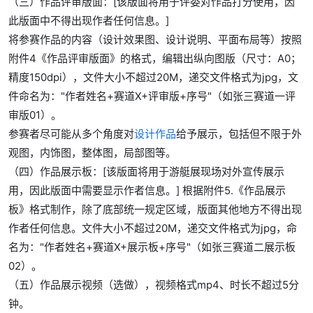
（三）作品评审版面：[该版面将用于评委对作品打分使用，因
此版面中不得出现作者任何信息。]
将参赛作品的内容（设计效果图、设计说明、平面布局等）按照
附件4《作品评审版面》的格式，编辑出纵向图版（尺寸：A0；
精度150dpi），文件大小不超过20M，递交文件格式为jpg，文
件命名为："作者姓名+赛道X+评审版+序号"（如张三赛道一评
审版01）。
参赛者尽可能从多个角度对
设计作品
给予展示，包括但不限于外
观图，内饰图，整体图，局部图等。
（四）作品展示板：[该版面将用于游艇展现场对外宣传展示
用，因此版面中需要显示作者信息。] 根据附件5.《作品展示
板》格式制作，除了底部统一规定区域，版面其他地方不得出现
作者任何信息。文件大小不超过20M，递交文件格式为jpg，命
名为："作者姓名+赛道X+展示板+序号"（如张三赛道二展示板
02）。
（五）作品展示视频（选做），视频格式mp4、时长不超过5分
钟。