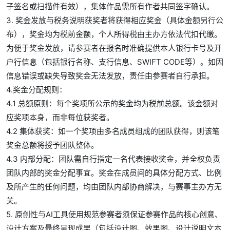
子签名或扫描件有效），集体作品需所有作者共同签字确认。
3. 奖金发放与税务说明获奖者将获得相应奖金（具体金额另行公
布），奖金均为税前金额，个人所得税由主办方依法代扣代缴。
为便于奖金发放，请参赛者在报名时准确提供本人银行卡号及开
户行信息（包括银行名称、支行信息、SWIFT CODE等）。如因
信息错误或缺失导致奖金无法发放，责任由参赛者自行承担。
4.奖金分配规则：
4.1 总额原则：每个奖项所公示的奖金均为税前总额。该金额对
应奖项本身，而非每位获奖者。
4.2 集体获奖：如一个奖项由多名成员组成的团队获得，则该笔
奖金总额将授予团队整体。
4.3 内部分配：团队需自行指定一名代表接收奖金，并全权负责
团队内部的奖金分配事宜。奖金在成员间的具体分配方式、比例
及所产生的任何问题，均由团队内部协商解决，与赛事主办方无
关。
5. 原创性与AI工具使用规范参赛者须保证参赛作品的核心创意、
设计方案及最终呈现成果（包括设计图、效果图、设计说明文本