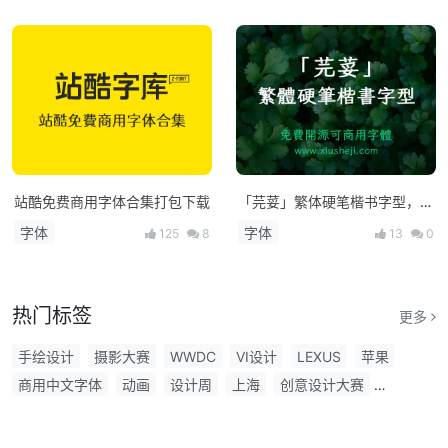
站酷免费商用字体合集打包下载
「芫荽」繁体硬笔楷书字型，免
费商用下载！
字体
字体
125
8
13
0
热门标签
更多
手绘设计
摄影大赛
WWDC
VI设计
LEXUS
苹果
商用中文字体
动画
设计周
上海
创意设计大赛
阿里妈妈字体
靳埭强设计奖
书法字体
创意大赛
主视觉
平面设计大赛
胡晓波字体
食品
平面设计
字体设计