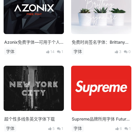
Azonix免费字体—可用于个人
免费时尚签名字体：Brittany
和商业用途
Signature
字体
字体
14
1
3
0
超个性多线条英文字体下载
Supreme品牌所用字体 Futura
下载
字体
字体
5
1
6
1