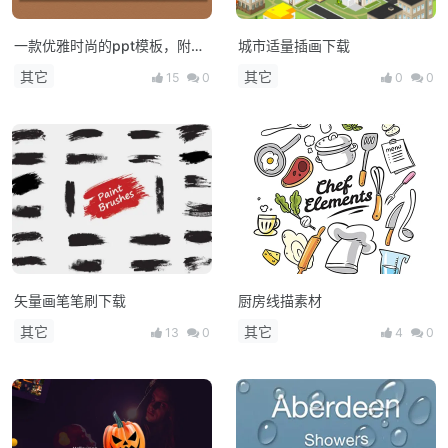
一款优雅时尚的ppt模板，附字
城市适量插画下载
体
其它
其它
15
0
0
0
矢量画笔笔刷下载
厨房线描素材
其它
其它
13
0
4
0