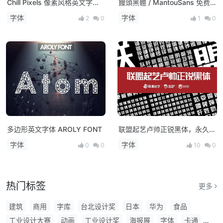
Chill Pixels 像素风格英文字
饅頭黑體 / MantouSans 免费
体，免费商用！
商用繁体字体
字体
字体
2
0
1
0
多边形英文字体 AROLY FONT
联盟起艺卢帅正锐黑体，永久免
费商用标题体！
字体
字体
0
0
10
0
热门标签
更多
建筑
商用
字库
台北设计奖
日本
华为
食品
工业设计大赛
动画
工业设计奖
海报展
字体
卡通