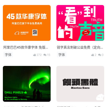
阿里巴巴45款华康字体 免版权
锐字真言刺破公益免费（定向免
打包下载
费商用）
字体
字体
272
15
2
0