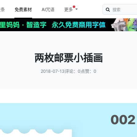
头条
免费素材
AI咒语
更多
两枚邮票小插画
2018-07-13
评论：0
点赞：0