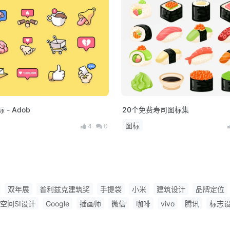
 - Adob
20个免费寿司图标集
图标
4
0
双年展
普利兹克建筑奖
手提袋
小米
建筑设计
品牌定位
空间SI设计
Google
插画师
微信
咖啡
vivo
腾讯
标志
龙年