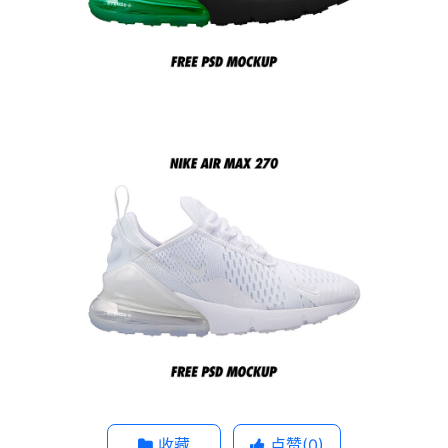
收藏
点赞(
0
)