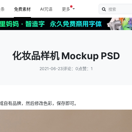
头条
免费素材
AI咒语
更多
化妆品样机 Mockup PSD
2021-06-23
评论：0
点赞：1
换成自有品牌，然后修改色彩，保存即可。