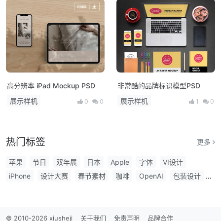
高分辨率 iPad Mockup PSD
非常酷的品牌标识模型PSD
展示样机
展示样机
0
0
1
0
热门标签
更多
苹果
节日
双年展
日本
Apple
字体
VI设计
iPhone
设计大赛
春节素材
咖啡
OpenAI
包装设计
用户体验
Aa字库
白金创意
阿里妈妈字体
平面设计
盒型设计
深圳
LEXUS
苹果发布会
书籍
建筑
设计周
LOGO设计
圣诞节
手机
海报设计大赛
设计奖
© 2010-2026 xiusheji
关于我们
免责声明
品牌合作