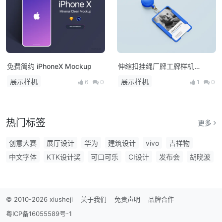
免费简约 iPhoneX Mockup
伸缩扣挂绳厂牌工牌样机
Mockup PSD
展示样机
展示样机
6
0
1
0
热门标签
更多
创意大赛
展厅设计
华为
建筑设计
vivo
吉祥物
中文字体
KTK设计奖
可口可乐
CI设计
发布会
胡晓波
节日
卡通
笔刷
咖啡
商用中文字体
设计周
免费字体
用户体验
白金创意
礼盒
海报征集
商用字体
设计展
电动汽车
包装
海报设计大赛
LOGO征集
© 2010-2026 xiusheji
关于我们
免责声明
品牌合作
LOGO设计
圣诞节
字库
产品设计
AI
雷克萨斯
粤ICP备16055589号-1