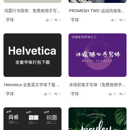
鸿雷行书简体：免费商用手写字
PROMESH TWO 运动风格免费
体
字体
字体
字体
3
0
7
0
Helvetica 全套英文字体下载 世
沐瑶软笔手写体（免费商用字
界最受欢迎的字体之一
体）
字体
字体
19
3
20
0