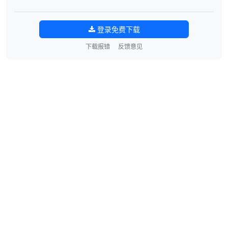
登录免费下载
下载报错
反馈意见