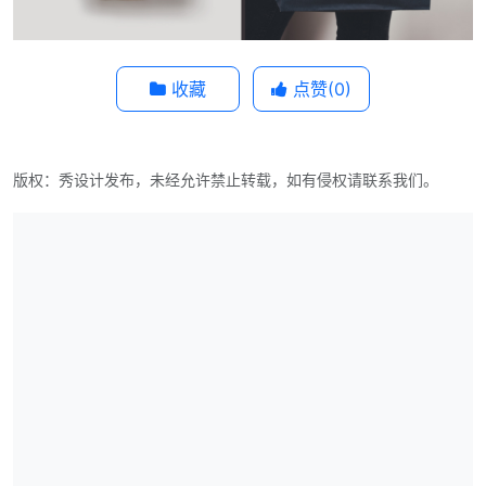
收藏
点赞(
0
)
版权：秀设计发布，未经允许禁止转载，如有侵权请联系我们。