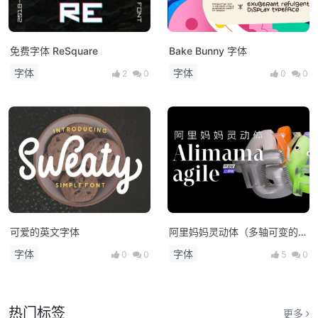
免费字体 ReSquare
Bake Bunny 字体
字体
字体
2
0
0
0
可爱的英文字体
阿里妈妈灵动体（多轴可变的免
费可商用西文字体）
字体
字体
0
0
5
0
热门标签
更多