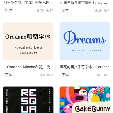
阿里免费商用字体：阿里巴巴普
小米全新系统字体MiSans，开
惠体2.0
放下载可免费商用！
字体
字体
79
17
29
7
「Oradano-Mincho名朝」 免
漂亮的英文手写字体：Florence
费下载可商用
字体
字体
8
3
2
1