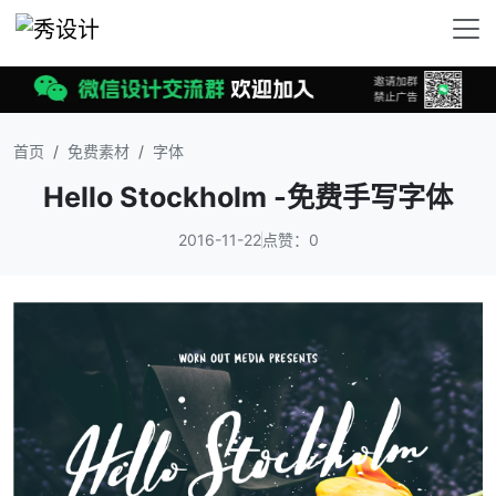
首页
免费素材
字体
Hello Stockholm -免费手写字体
2016-11-22
点赞：0