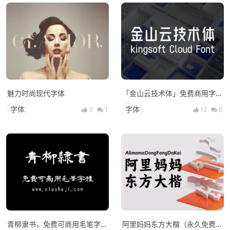
魅力时尚现代字体
「金山云技术体」免费商用字体
库！
字体
字体
3
1
12
0
青柳隶书，免费可商用毛笔字
阿里妈妈东方大楷（永久免费商