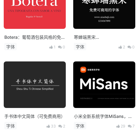
Botera：葡萄酒包装风格的免
寒蝉端黑宋
费字体
（ChillDuanHeiSong）免费商
字体
字体
1
0
2
0
用！
手书体中文简体（可免费商用）
小米全新系统字体MiSans，开
放下载可免费商用！
字体
字体
33
2
29
7