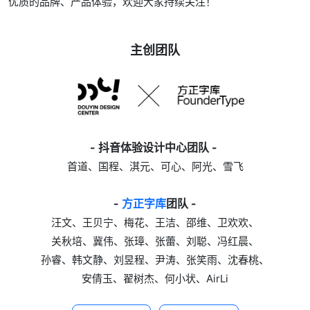
优质的品牌、产品体验，欢迎大家持续关注！
主创团队
- 抖音体验设计中心团队 -
首道、国程、淇元、可心、阿光、雪飞
-
方正字库
团队 -
汪文、王贝宁、梅花、王洁、邵维、卫欢欢、
关秋培、冀伟、张璋、张蕾、刘聪、冯红晨、
孙睿、韩文静、刘昱程、尹涛、张笑雨、沈春桃、
安倩玉、翟树杰、何小状、AirLi