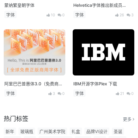
蒙纳繁皇朝字体
Helvetica字体推出新成员
Helvetica Now!
字体
字体
10
0
26
3
阿里巴巴普惠体3.0（免费商用
IBM开源字体Plex 下载
字体家族）
字体
字体
3
0
21
0
热门标签
更多
新年
玻璃瓶
广州美术学院
礼盒
品牌VI设计
圣诞