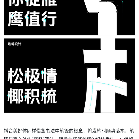
抖音美好体同样借鉴书法中笔锋的概念，将发笔时顺势落笔、笔