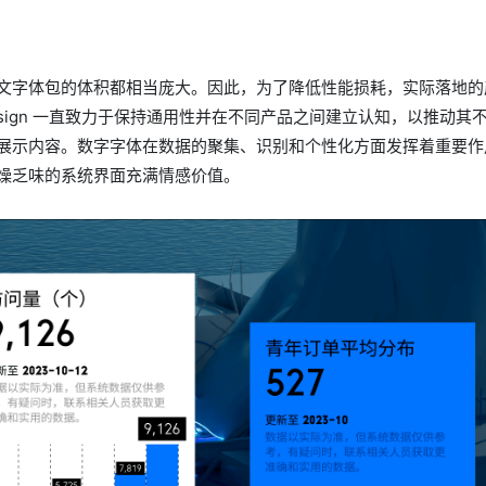
文字体包的体积都相当庞大。因此，为了降低性能损耗，实际落地的
sign 一直致力于保持通用性并在不同产品之间建立认知，以推动其
展示内容。数字字体在数据的聚集、识别和个性化方面发挥着重要作
燥乏味的系统界面充满情感价值。