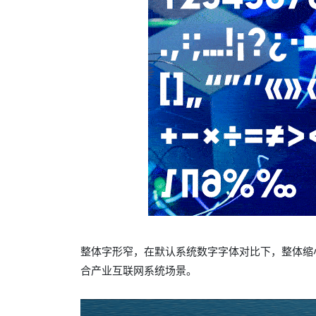
整体字形窄，在默认系统数字字体对比下，整体缩小 
合产业互联网系统场景。