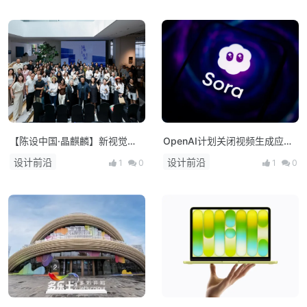
【陈设中国·晶麒麟】新视觉亮
OpenAI计划关闭视频生成应用
相 布局未来人居新生态
Sora，上线仅约15个月
设计前沿
设计前沿
1
0
1
0