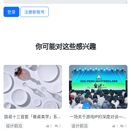
登录
注册新账号
你可能对这些感兴趣
路易十三首套「餐桌美学」系列
一场关于游戏IP的深度对谈——
正式揭晓
朱峰大师课·次世代预研会在上
设计前沿
设计前沿
0
0
1
0
海举办