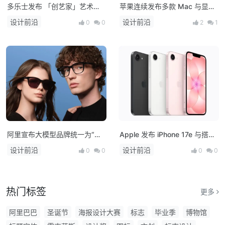
多乐士发布 「创艺家」艺术
苹果连续发布多款 Mac 与显示
漆，开启中国家居美学新篇章！
器新品：M5 系列芯片登场，
设计前沿
设计前沿
0
0
2
1
MacBook 产品线全面升级
阿里宣布大模型品牌统一为“千
Apple 发布 iPhone 17e 与搭载
问”，并发布首款AI硬件产品千
M4 芯片的 iPad Air，多款新品
设计前沿
设计前沿
0
0
0
0
问AI眼镜
将亮相！
热门标签
更多
阿里巴巴
圣诞节
海报设计大赛
标志
毕业季
博物馆