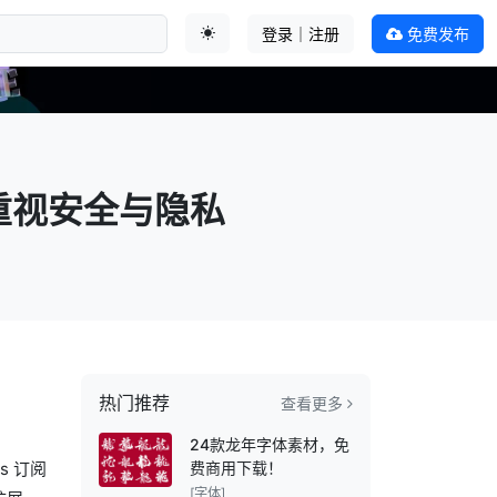
登录｜注册
免费发布
切换主题
仍重视安全与隐私
热门推荐
查看更多
24款龙年字体素材，免
s 订阅
费商用下载！
[字体]