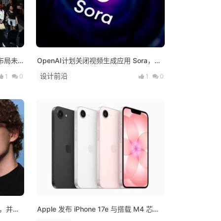
布局未
OpenAI计划关闭视频生成应用 Sora，上
线仅约15个月
设计前沿
1
0
1
0
”，并发
Apple 发布 iPhone 17e 与搭载 M4 芯片
的 iPad Air，多款新品将亮相！