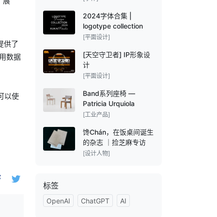
扩展
2024字体合集 |
logotype collection
[平面设计]
 提供了
[天空守卫者] IP形象设
用数据
计
[平面设计]
Band系列座椅 —
可以使
Patricia Urquiola
[工业产品]
馋Chán，在饭桌间诞生
的杂志 ｜捡芝麻专访
[设计人物]
标签
OpenAI
ChatGPT
AI