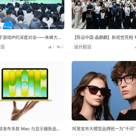
于游戏IP的深度对谈——朱峰大师
【陈设中国·晶麒麟】新视觉亮相 
世代预研会在上海举办
来人居新生态
前沿
设计前沿
1
0
续发布多款 Mac 与显示器新品：
阿里宣布大模型品牌统一为“千问
列芯片登场，MacBook 产品线全
布首款AI硬件产品千问AI眼镜