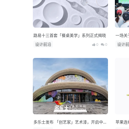
路易十三首套「餐桌美学」系列正式揭晓
一场关
课·次
设计前沿
设计
0
0
多乐士发布 「创艺家」艺术漆，开启中国
苹果连
家居美学新篇章！
M5 系