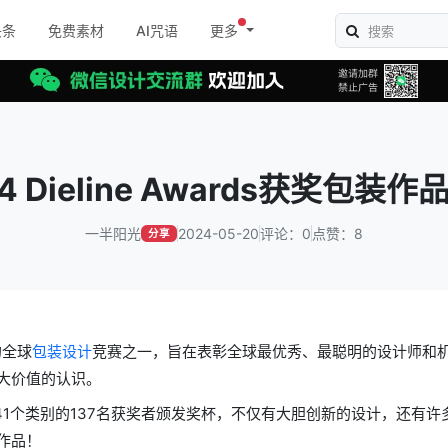
头条
免费素材
AI咒语
更多
4 Dieline Awards获奖包装
一半阳光
2024-05-20
评论：0
点赞：8
分享
的全球
包装设计
竞赛之一，旨在表彰全球最优秀、最聪明的设计师和
大价值的认识。
多达41个类别的137名获奖者颁发奖杯，不仅有大胆创新的设计，还有许
作品！