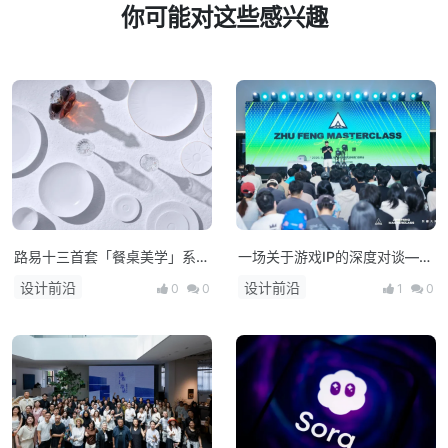
你可能对这些感兴趣
路易十三首套「餐桌美学」系列
一场关于游戏IP的深度对谈——
正式揭晓
朱峰大师课·次世代预研会在上
设计前沿
设计前沿
0
0
1
0
海举办