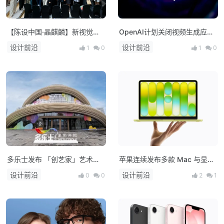
【陈设中国·晶麒麟】新视觉亮
OpenAI计划关闭视频生成应用
相 布局未来人居新生态
Sora，上线仅约15个月
设计前沿
设计前沿
1
0
1
0
多乐士发布 「创艺家」艺术
苹果连续发布多款 Mac 与显示
漆，开启中国家居美学新篇章！
器新品：M5 系列芯片登场，
设计前沿
设计前沿
0
0
2
1
MacBook 产品线全面升级