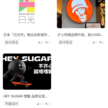
日本「日光市」推出全新城市品
沪上阿姨品牌升级，新LOGO曝
牌形象
光！
设计前沿
设计前沿
8
0
1
0
HEY SUGAR 嘿糖 品牌全案策
划设计丨ABD案例
平面设计
12
0