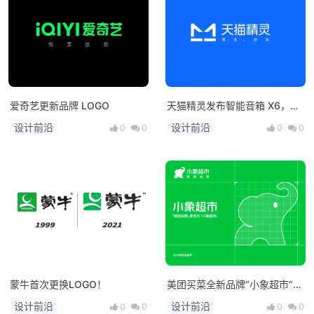
爱奇艺更新品牌 LOGO
天猫精灵发布智能音箱 X6，推
出全新品牌标志和口号
设计前沿
设计前沿
0
0
0
0
蒙牛首次更换LOGO！
美团买菜全新品牌“小象超市”升
级，启用新Logo
设计前沿
设计前沿
0
0
0
0