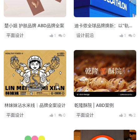
楚小姐 护肤品牌 ABD品牌全案
迪卡侬全球品牌焕新：以“轨道”
形象引领运动未来，践行可持续
平面设计
设计前沿
1
0
1
0
发展愿景
林妹妹沾水米线｜品牌全案设计
乾隆酥院 | ABD案例
平面设计
平面设计
1
0
3
2