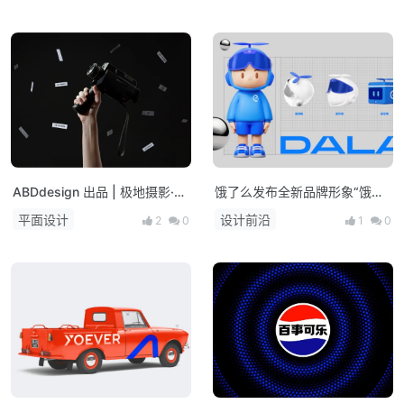
ABDdesign 出品 | 极地摄影·婚
饿了么发布全新品牌形象“饿了
纱摄影
么大蓝”
平面设计
设计前沿
2
0
1
0