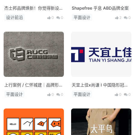
杰士邦品牌焕新！你觉得新设计
Shapefree 乎息 ABD品牌全案
如何？
设计前沿
平面设计
0
0
2
0
上行案例 / 仁怀城建｜品牌形象
天宜上佳x尚谦 I 中国隐形冠军
升级
上市集团品牌升级
平面设计
平面设计
0
0
0
0