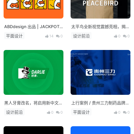
ABDdesign 出品 | JACKPOT
太平鸟全新视觉震撼亮相，揭开
造物所
品牌形象新篇章
平面设计
设计前沿
14
0
0
0
黑人牙膏改名，将启用新中文名
上行案例 / 贵州三力制药品牌形
字“好来”
象升级
设计前沿
平面设计
0
0
0
0