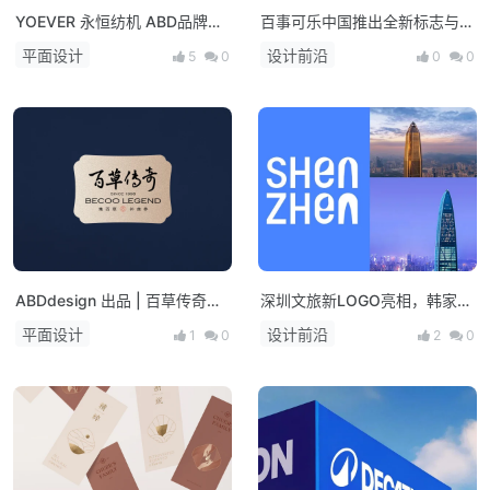
YOEVER 永恒纺机 ABD品牌全
百事可乐中国推出全新标志与包
案
装设计
平面设计
设计前沿
5
0
0
0
ABDdesign 出品 | 百草传奇
深圳文旅新LOGO亮相，韩家英
BECOO LEGEND
设计公司出品
平面设计
设计前沿
1
0
2
0