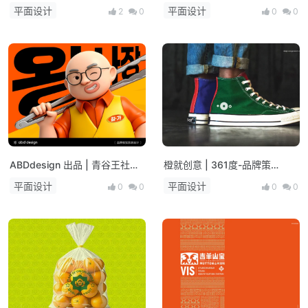
奶集盒
LOGO/VI设计
平面设计
平面设计
2
0
0
0
ABDdesign 出品 | 青谷王社长·
橙就创意 | 361度-品牌策
街边烤肉食堂
划/logo设计/vi设计
平面设计
平面设计
0
0
0
0