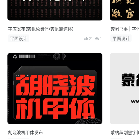
字库发布(龚帆免费体/龚帆霸道体)
龚帆书事 | 字
平面设计
平面设计
21
1
胡晓波机甲体发布
蒙纳超刚黑字