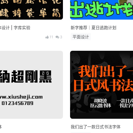
体设计 | 字库实验
新字推荐｜夏日逃跑计划
平面设计
11
3
体
我们出了一款日式书法字体