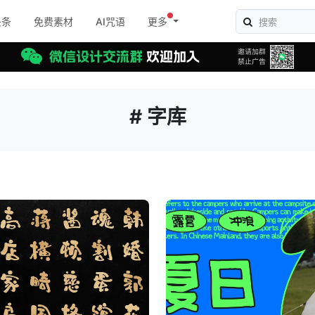
头条
免费素材
AI咒语
更多
# 字库