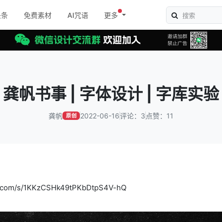
头条
免费素材
AI咒语
更多
龚帆书事 | 字体设计 | 字库实验
龚帆
2022-06-16
评论：3
点赞：11
原创
m/s/1KKzCSHk49tPKbDtpS4V-hQ