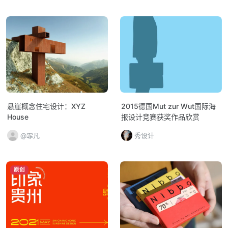
悬崖概念住宅设计：XYZ
2015德国Mut zur Wut国际海
House
报设计竞赛获奖作品欣赏
@霏凡
秀设计
原创