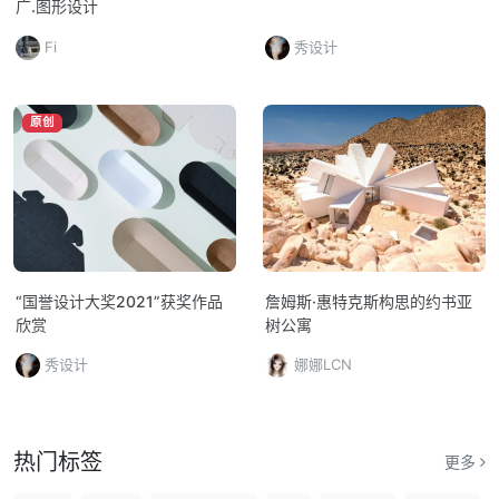
广.图形设计
Fi
秀设计
原创
“国誉设计大奖2021”获奖作品
詹姆斯·惠特克斯构思的约书亚
欣赏
树公寓
秀设计
娜娜LCN
热门标签
更多