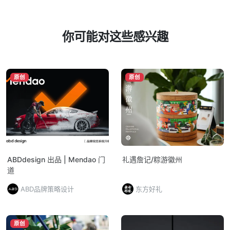
你可能对这些感兴趣
原创
原创
ABDdesign 出品 | Mendao 门
礼遇詹记/粽游徽州
道
ABD品牌策略设计
东方好礼
原创