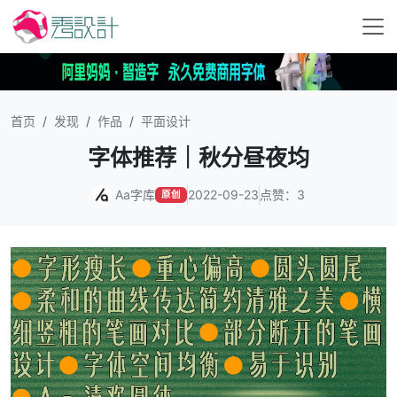
首页
发现
作品
平面设计
字体推荐｜秋分昼夜均
Aa字库
2022-09-23
点赞：3
原创