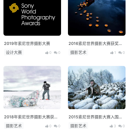
2019年索尼世界摄影大赛
2016索尼世界摄影大赛获奖佳
作欣赏
设计大赛
摄影艺术
0
0
1
0
2018年索尼世界摄影大赛获奖
2015索尼世界摄影大赛入围作
作品（学生组、青少年组）
品精选
摄影艺术
摄影艺术
0
0
3
0