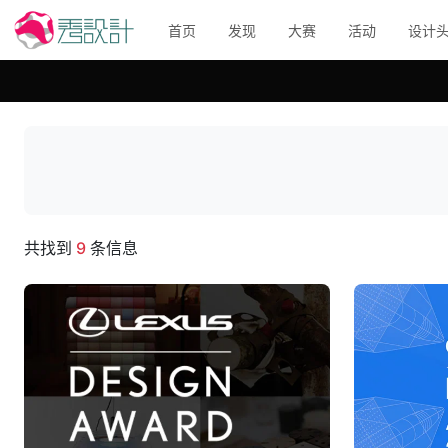
首页
发现
大赛
活动
设计
共找到
9
条信息