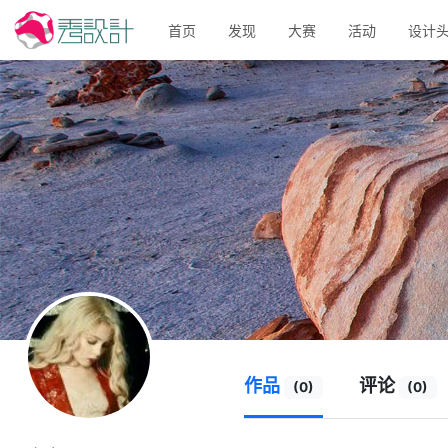
首页
发现
大赛
活动
设计
作品
评论
(0)
(0)