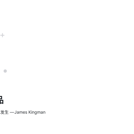
品
 James Kingman