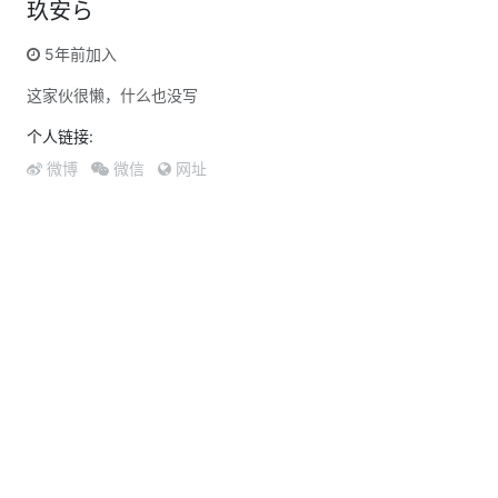
玖安ら
5年前加入
这家伙很懒，什么也没写
个人链接:
微博
微信
网址