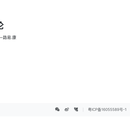
论
 路易.康
粤ICP备16055589号-1