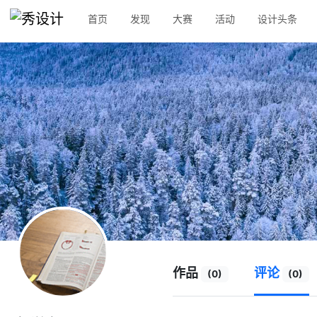
首页
发现
大赛
活动
设计头条
作品
评论
(0)
(0)