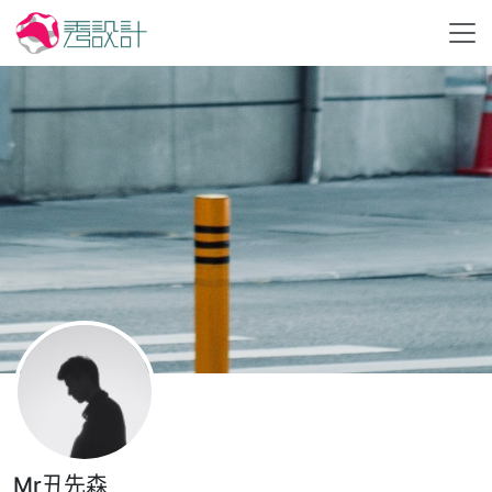
Mr丑先森