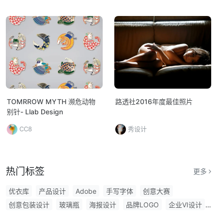
TOMRROW MYTH 濒危动物
路透社2016年度最佳照片
别针- Llab Design
CC8
秀设计
热门标签
更多
优衣库
产品设计
Adobe
手写字体
创意大赛
创意包装设计
玻璃瓶
海报设计
品牌LOGO
企业VI设计