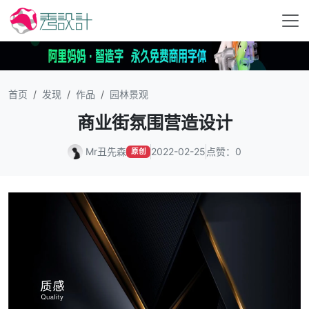
首页
发现
作品
园林景观
商业街氛围营造设计
Mr丑先森
2022-02-25
点赞：0
原创