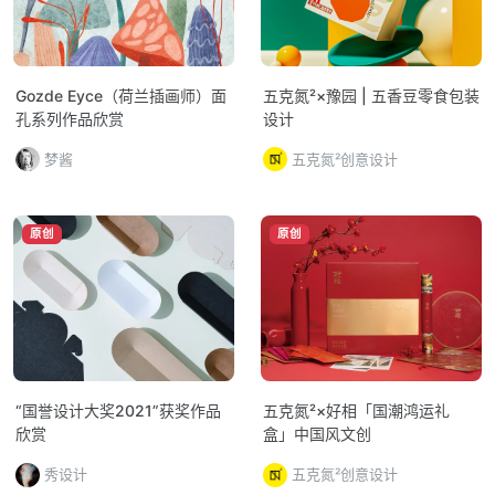
Gozde Eyce（荷兰插画师）面
五克氮²×豫园 | 五香豆零食包装
孔系列作品欣赏
设计
梦酱
五克氮²创意设计
原创
原创
“国誉设计大奖2021”获奖作品
五克氮²×好相「国潮鸿运礼
欣赏
盒」中国风文创
秀设计
五克氮²创意设计