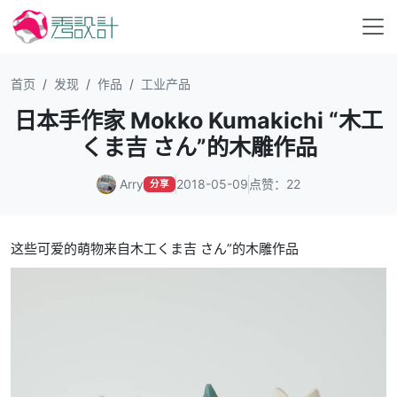
首页
发现
作品
工业产品
日本手作家 Mokko Kumakichi “木工
くま吉 さん”的木雕作品
Arry
2018-05-09
点赞：22
分享
这些可爱的萌物来自木工くま吉 さん”的木雕作品