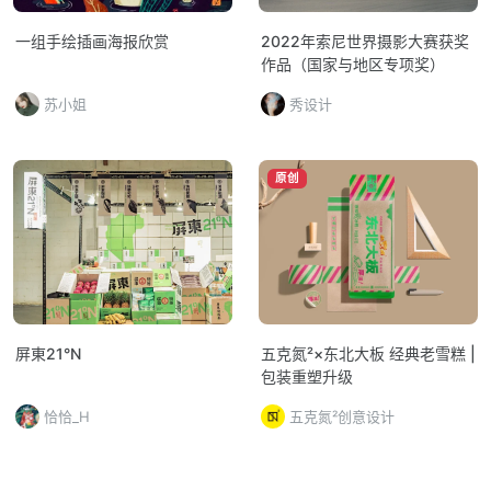
一组手绘插画海报欣赏
2022年索尼世界摄影大赛获奖
作品（国家与地区专项奖）
苏小姐
秀设计
原创
屏東21°N
五克氮²×东北大板 经典老雪糕 |
包装重塑升级
恰恰_H
五克氮²创意设计