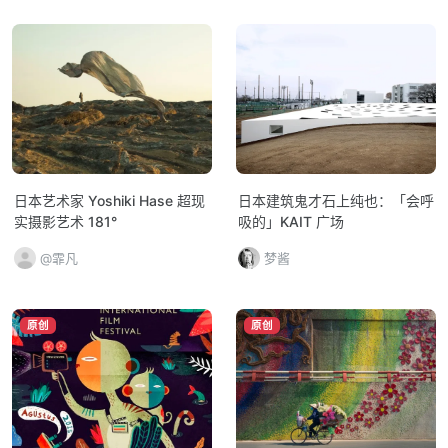
日本艺术家 Yoshiki Hase 超现
日本建筑鬼才石上纯也：「会呼
实摄影艺术 181°
吸的」KAIT 广场
@霏凡
梦酱
原创
原创