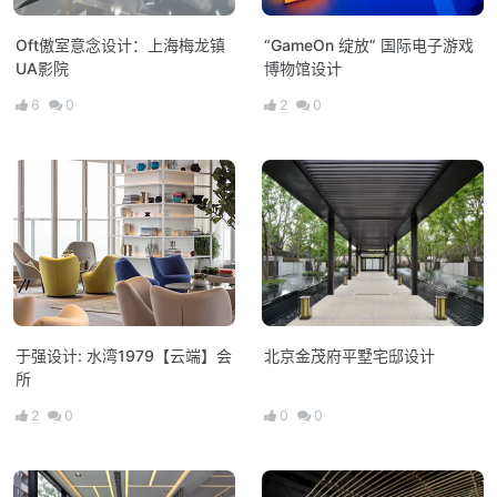
Oft傲室意念设计：上海梅龙镇
“GameOn 绽放” 国际电子游戏
UA影院
博物馆设计
6
0
2
0
于强设计: 水湾1979【云端】会
北京金茂府平墅宅邸设计
所
2
0
0
0