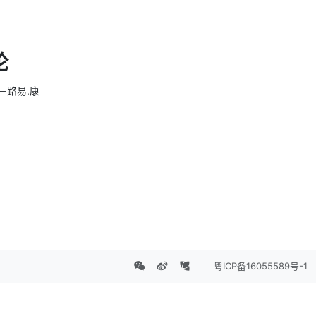
论
 路易.康
粤ICP备16055589号-1