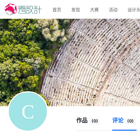
首页
发现
大赛
活动
设计
作品
评论
(0)
(0)