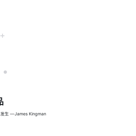
品
 James Kingman