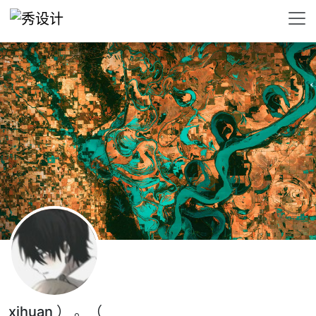
xihuan ） 。（